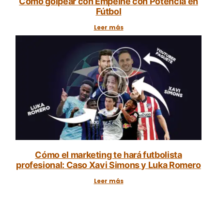
Cómo golpear con Empeine con Potencia en
Fútbol
Leer más
Cómo el marketing te hará futbolista
profesional: Caso Xavi Simons y Luka Romero
Leer más