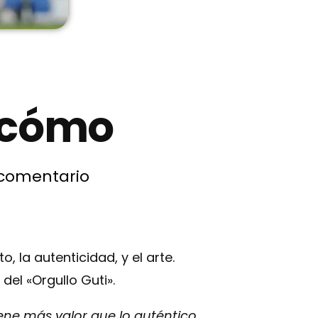
l cómo
comentario
, la autenticidad, y el arte.
el «Orgullo Guti».
ene más valor que lo auténtico.