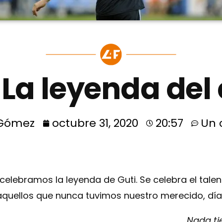
| La leyenda de
 Gómez
octubre 31, 2020
20:57
Un 
elebramos la leyenda de Guti. Se celebra el talento
uellos que nunca tuvimos nuestro merecido, día d
Nada ti