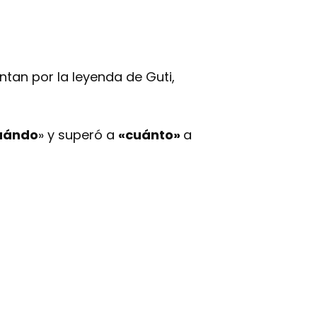
ntan por la leyenda de Guti,
uándo
» y superó a
«cuánto»
a