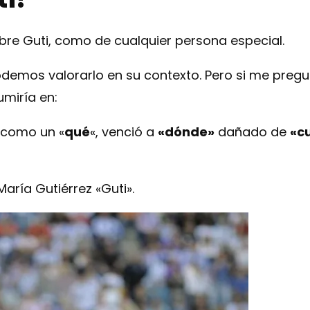
bre Guti, como de cualquier persona especial.
odemos valorarlo en su contexto. Pero si me pregu
umiría en:
 como un «
qué
«, venció a
«dónde»
dañado de
«c
María Gutiérrez «Guti».