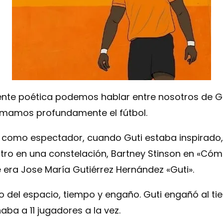
ente poética podemos hablar entre nosotros de G
amamos profundamente el fútbol.
e como espectador, cuando Guti estaba inspirad
ntro en una constelación, Bartney Stinson en «Có
e era Jose María Gutiérrez Hernández «Guti».
io del espacio, tiempo y engaño. Guti engañó al ti
a a 11 jugadores a la vez.