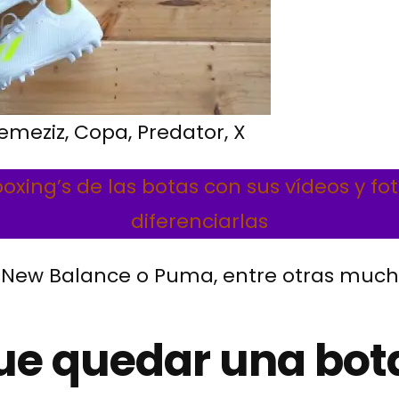
emeziz, Copa, Predator, X
oxing’s de las botas con sus vídeos y f
diferenciarlas
 New Balance o Puma, entre otras much
e quedar una bota