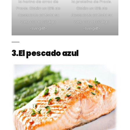
la harina de arroz de
la proteína de Prozis.
Prozis. Obtén un 10% de
Obtén un 10% de
descuento en toda su
descuento en toda su
web con el código
web con el código
«living4f»
«living4f»
3.El pescado azul